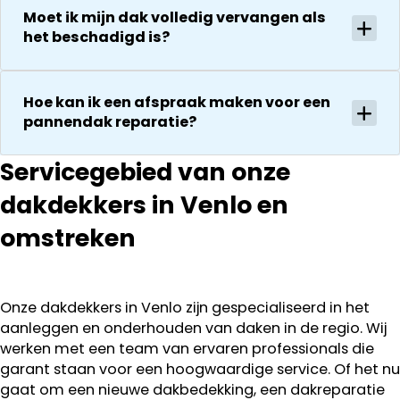
gerepareerd
Moet ik mijn dak volledig vervangen als
vakkundighei
zonder extra
het beschadigd is?
en snelle
kosten. Maar
service
ook dan
communeren
Hoe kan ik een afspraak maken voor een
ze goed en
pannendak reparatie?
transparant. I
kan ze
Servicegebied van onze
aanraden.
dakdekkers in Venlo en
omstreken
Onze dakdekkers in Venlo zijn gespecialiseerd in het
aanleggen en onderhouden van daken in de regio. Wij
werken met een team van ervaren professionals die
garant staan voor een hoogwaardige service. Of het nu
gaat om een nieuwe dakbedekking, een dakreparatie