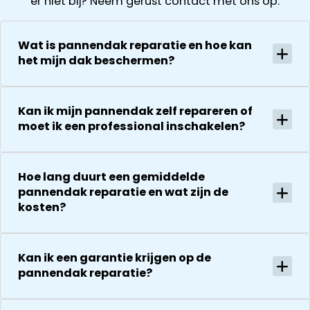
er niet bij? Neem gerust contact met ons op.
van de
kregen direct
vervolgens
zonnepanelen
een offerte
helder en
Alles goed
uitgewerkt en
gedurende he
Wat is pannendak reparatie en hoe kan
gecoördineer
na 1 week late
hele proces
het mijn dak beschermen?
en
al helemaal
houden ze je
georganiseer
herstel. Nu 1
goed op de
absoluut een
week later wil
hoogte van d
Kan ik mijn pannendak zelf repareren of
aanrader!
dakdekker Ja
stand van
moet ik een professional inschakelen?
bedanken
zaken.
voor de
De reparatie
uitvoering en
gaat
Hoe lang duurt een gemiddelde
zijn
vervolgens
pannendak reparatie en wat zijn de
vriendelijkheid
conform
kosten?
Het is nog
afspraak en
steeds
onverwachte
droog!!! Dus
zaken die ze
Kan ik een garantie krijgen op de
zeker een 5
tegenkomen
pannendak reparatie?
sterren revie
worden
waard door
vakkundig
zijn