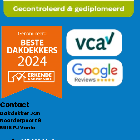
Contact
Dakdekker Jan
Noorderpoort 9
5916 PJ Venlo